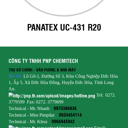
PANATEX UC-431 R20
CÔNG TY TNHH PNP CHEMITECH
TRỤ SỞ CHÍNH - VĂN PHÒNG & NHÀ
MÁY
Địa chỉ:
Lô G0-1, Đường Số 3, Khu Công Nghiệp Đức Hòa
1, Ấp 5, Xã Đức Hòa Đông, Huyện Đức Hòa, Tỉnh Long
An.
Tel: 0272.
3779599 Fax: 0272. 3779699
0973386836
Technical - Mr. Nhanh
0933454114
Technical - Miss Pimpilai
0966945942
Technical - Mr. Khoa
Email: