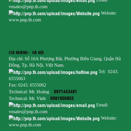
vnsales@pnp.th.com
Website:
www.pnp.th.com
CHI NHÁNH - HÀ NỘI
Địa chỉ: Số 16A Phượng Bãi, Phường Biên Giang, Quận Hà
Đông, Tp. Hà Nội, Việt Nam.
Tel: 0243.
6555063
Fax: 0243. 6555062
0971443481
Technical: Mr. Hoàng
0981900803
Technical: Mr. Vinh
Email:
vnsales@pnp.th.com
Website:
www.pnp.th.com