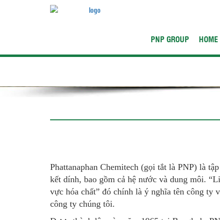
PNP GROUP
HOME
Phattanaphan Chemitech (gọi tắt là PNP) là tậ
kết dính, bao gồm cả hệ nước và dung môi. “Li
vực hóa chất” đó chính là ý nghĩa tên công ty 
công ty chúng tôi.