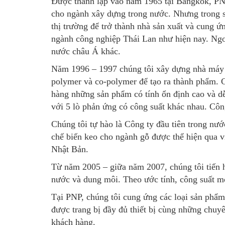
Được thành lập vào năm 1965 tại Bangkok, PN
cho ngành xây dựng trong nước. Nhưng trong su
thị trường để trở thành nhà sản xuất và cung ứ
ngành công nghiệp Thái Lan như hiện nay. Ngo
nước châu Á khác.
Năm 1996 – 1997 chúng tôi xây dựng nhà máy tạ
polymer và co-polymer để tạo ra thành phẩm. 
hàng những sản phẩm có tính ổn định cao và dễ
với 5 lò phản ứng có công suất khác nhau. Côn
Chúng tôi tự hào là Công ty đầu tiên trong n
chế biến keo cho ngành gỗ được thể hiện qua 
Nhật Bản.
Từ năm 2005 – giữa năm 2007, chúng tôi tiến h
nước và dung môi. Theo ước tính, công suất mỗi
Tại PNP, chúng tôi cung ứng các loại sản phẩm
được trang bị đầy đủ thiết bị cùng những chuyê
khách hàng.