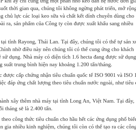
P khi ấy chỉ cung ứng một phần nhỏ keo dán hệ nước đơn gi
ốt thời gian qua, chúng tôi không ngừng phát triển, mở rộn
ng chủ lực các loại keo sữa và chất kết dính chuyên dùng cho
ài ra, sản phẩm của Công ty còn được xuất khẩu sang nhiều
i tỉnh Rayong, Thái Lan. Tại đây, chúng tôi có thể tự sản x
Chính nhờ điều này nên chúng tôi có thể cung ứng cho khách
 sử dụng. Nhà máy có diện tích 1.6 hecta đang được sử dụng
g suất trung bình hiện nay khoảng 1.200 tấn/tháng.
ước được cấp chứng nhận tiêu chuẩn quốc tế ISO 9001 và ISO
việc đáp ứng chất lượng theo tiêu chuẩn nước ngoài, như tiê
ành xây thêm nhà máy tại tỉnh Long An, Việt Nam. Tại đây, 
 tháng sẽ là 2.400 tấn.
 theo công thức tiêu chuẩn cho hầu hết các ứng dụng phổ biến
n gia nhiều kinh nghiệm, chúng tôi còn có thể tạo ra các côn