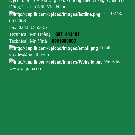
Địa chỉ: Số 16A Phượng Bãi, Phường Biên Giang, Quận Hà
Đông, Tp. Hà Nội, Việt Nam.
Tel: 0243.
6555063
Fax: 0243. 6555062
0971443481
Technical: Mr. Hoàng
0981900803
Technical: Mr. Vinh
Email:
vnsales@pnp.th.com
Website:
www.pnp.th.com