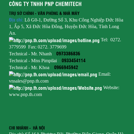
CÔNG TY TNHH PNP CHEMITECH
TRỤ SỞ CHÍNH - VĂN PHÒNG & NHÀ
MÁY
Địa chỉ:
Lô G0-1, Đường Số 3, Khu Công Nghiệp Đức Hòa
1, Ấp 5, Xã Đức Hòa Đông, Huyện Đức Hòa, Tỉnh Long
An.
Tel: 0272.
3779599 Fax: 0272. 3779699
0973386836
Technical - Mr. Nhanh
0933454114
Technical - Miss Pimpilai
0966945942
Technical - Mr. Khoa
Email:
vnsales@pnp.th.com
Website:
www.pnp.th.com
CHI NHÁNH - HÀ NỘI